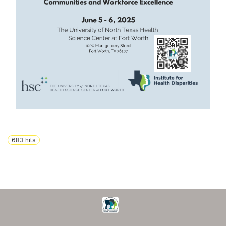
683
hits